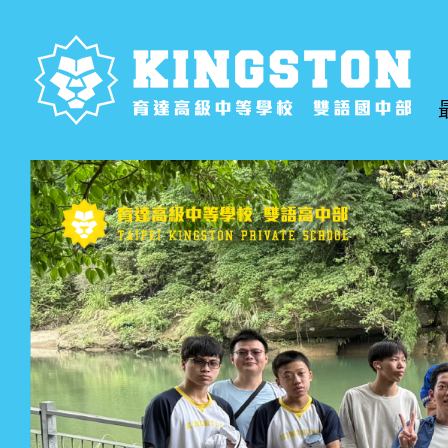
跳
到
主
要
內
容
區