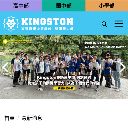
跳
高中部
國中部
小學部
到
主
要
內
容
區
首頁
最新消息