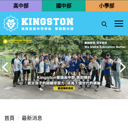
跳
高中部
國中部
小學部
到
主
要
內
容
區
首頁
最新消息