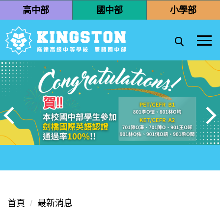
跳
高中部
國中部
小學部
到
主
要
內
容
區
首頁
最新消息