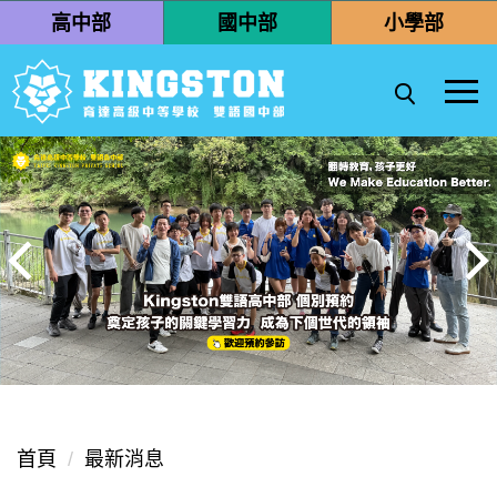
跳
高中部
國中部
小學部
到
主
要
內
容
區
首頁
最新消息