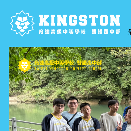
跳
到
主
要
內
容
區