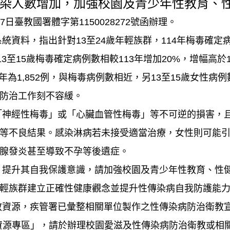
染人數增加，加強校園及青少年性教育、
日臺教國署體字第1150028272號函辦理。
資料，指出針對13至24歲年輕族群，114年梅毒確定病例
3至15歲梅毒確定病例數相較113年增加20%，增幅高於16
4年為1,852例，與梅毒病例數相近，另13至15歲女性
防治工作刻不容緩。
「神經性梅毒」或「心臟血管性梅毒」等不可逆的損害，
等不良結果。感染淋病若未接受適當治療，女性則可能
腺發炎甚至導致不孕等後遺症。
，提升其自我保護意識，請加強校園及青少年性教育、性
輕族群建立正確性健康觀念並提升性傳染病自我防護能
教資源，疾管署已彙整相關單位製作之性傳染病防治衛教
）「性傳染病衛教資源專區」，請於辦理校園愛滋及性傳染病防治