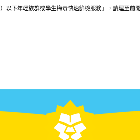
含）以下年輕族群或學生梅毒快速篩檢服務」，請逕至前