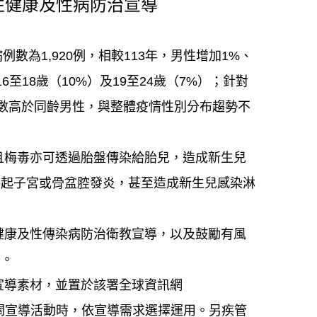
性健康及性病防治宣導
數為1,920例，相較113年，男性增加1%、
至18歲（10%）及19至24歲（7%）；針對
病例數高於同齡男性，與整體疫情性別分布趨勢不
且梅毒亦可透過胎盤傳染給胎兒，造成新生兒
引起子宮或骨盆腔發炎，甚至造成新生兒感染淋
健康及性傳染病防治衛教宣導，以及鼓勵有風
力。
宣導素材，並置於該署全球資訊網
衛教或相關宣導活動時，依宣導需求選擇運用。另疾管