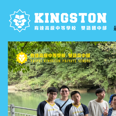
跳
到
主
要
內
容
區