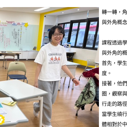
轉一轉，角
與外角概
課程透過
與外角的
首先，學生
度。
接著，他
圈，觀察與
行走的路
當學生繞
體相對於中