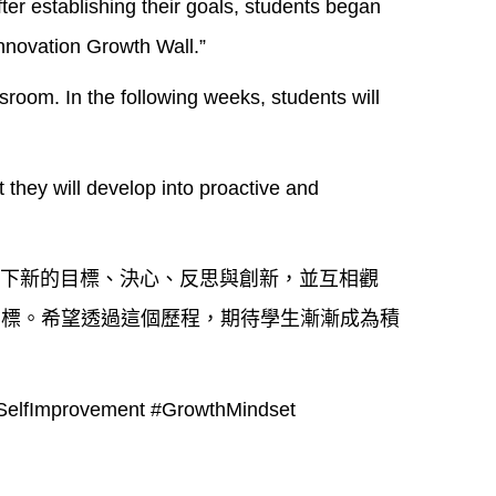
ter establishing their goals, students began
nnovation Growth Wall.”
room. In the following weeks, students will
t they will develop into proactive and
寫下新的目標、決心、反思與創新，並互相觀
目標。希望透過這個歷程，期待學生漸漸成為積
SelfImprovement
#GrowthMindset