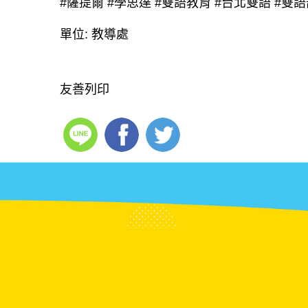
#薩提爾
#學思達
#雙語教育
#台北雙語
#雙語
單位:
教導處
友善列印