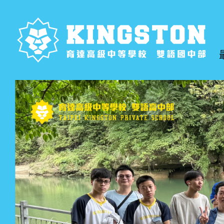
跳
到
主
要
內
容
區