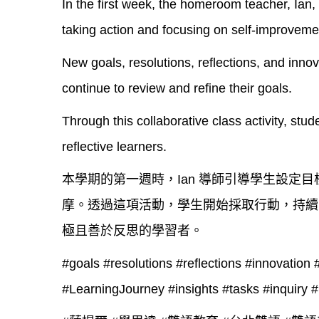
In the first week, the homeroom teacher, Ian, 
taking action and focusing on self-improveme
New goals, resolutions, reflections, and inno
continue to review and refine their goals.
Through this collaborative class activity, stu
reflective learners.
本學期的第一週時，Ian 導師引導學生設定
摩。透過這項活動，學生開始採取行動，持續
極且善於反思的學習者。
#goals
#resolutions
#reflections
#innovation
#LearningJourney
#insights
#tasks
#inquiry
#