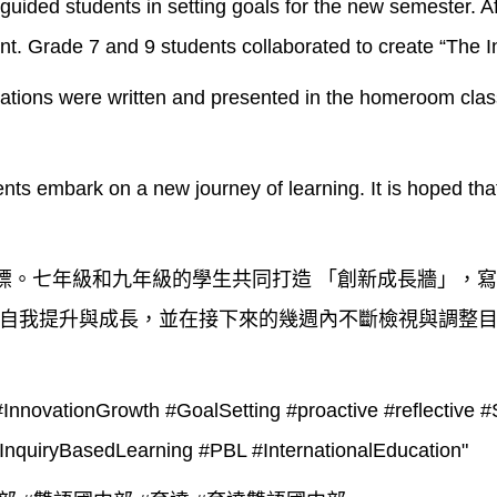
guided students in setting goals for the new semester. Af
nt. Grade 7 and 9 students collaborated to create “The I
vations were written and presented in the homeroom class
dents embark on a new journey of learning. It is hoped tha
目標。七年級和九年級的學生共同打造 「創新成長牆」，
自我提升與成長，並在接下來的幾週內不斷檢視與調整
#InnovationGrowth
#GoalSetting
#proactive
#reflective
#
InquiryBasedLearning
#PBL
#InternationalEducation
"