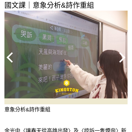
國文課｜意象分析&詩作重組
意象分析&詩作重組
余光中〈讓春天從高雄出發〉及〈控訴一隻煙囪〉新