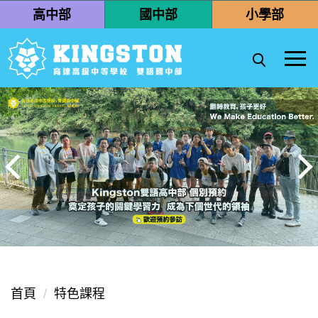
跳
高中部
國中部
小學部
到
主
要
內
容
區
首頁
特色課程