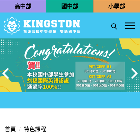
跳
高中部
國中部
小學部
到
主
要
內
容
區
首頁
特色課程